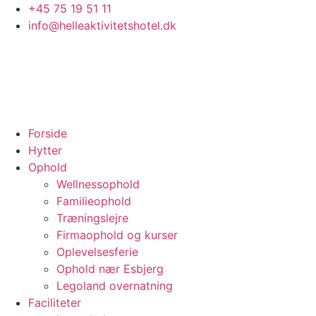
Videre
+45 75 19 51 11
til
info@helleaktivitetshotel.dk
indhold
Forside
Hytter
Ophold
Wellnessophold
Familieophold
Træningslejre
Firmaophold og kurser
Oplevelsesferie
Ophold nær Esbjerg
Legoland overnatning
Faciliteter