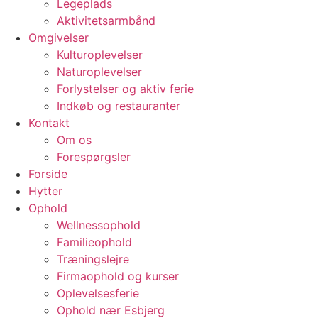
Legeplads
Aktivitetsarmbånd
Omgivelser
Kulturoplevelser
Naturoplevelser
Forlystelser og aktiv ferie
Indkøb og restauranter
Kontakt
Om os
Forespørgsler
Forside
Hytter
Ophold
Wellnessophold
Familieophold
Træningslejre
Firmaophold og kurser
Oplevelsesferie
Ophold nær Esbjerg