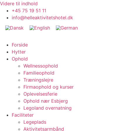
Videre til indhold
+45 75 19 51 11
info@helleaktivitetshotel.dk
Forside
Hytter
Ophold
Wellnessophold
Familieophold
Træningslejre
Firmaophold og kurser
Oplevelsesferie
Ophold nær Esbjerg
Legoland overnatning
Faciliteter
Legeplads
Aktivitetsarmbånd